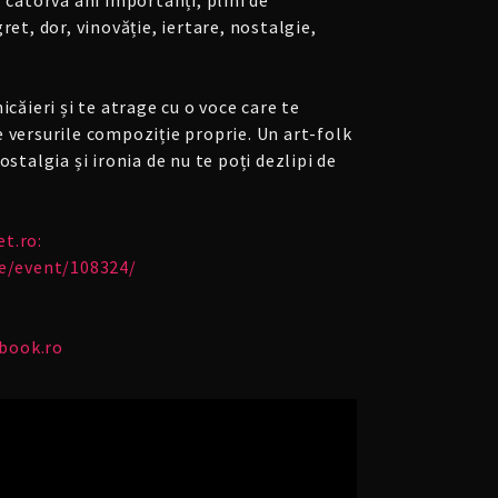
 câtorva ani importanți, plini de
ret, dor, vinovăție, iertare, nostalgie,
icăieri și te atrage cu o voce care te
 versurile compoziție proprie. Un art-folk
ostalgia și ironia de nu te poți dezlipi de
et.ro:
te/event/108324/
book.ro