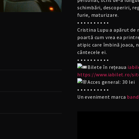
personal, scris de-a lungul
schimbări, descoperiri, reg
furie, maturizare.
• • • • • • • • • •
Cristina Lupu a apărut de n
poartă cum vrea ea printre
atipic care îmbină joaca, n
cântecele ei.
• • • • • • • • • •
Bilete în rețeaua
iabil
https://www.iabilet.ro/si
Acces general: 30 lei
• • • • • • • • • •
Un eveniment marca
band