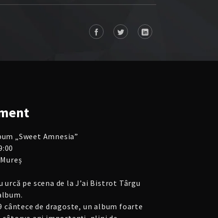
ment
album „Sweet Amnesia”
9:00
u Mureș
u urcă pe scena de la J’ai Bistrot Târgu
 album.
 cântece de dragoste, un album foarte