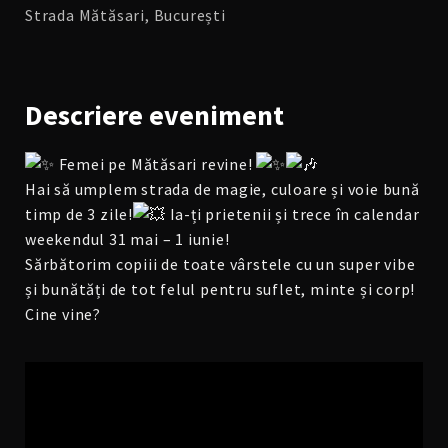
Strada Mătăsari, București
Descriere
eveniment
Femei pe Mătăsari revine!
Hai să umplem strada de magie, culoare și voie bună
timp de 3 zile!
Ia-ți prietenii și trece în calendar
weekendul 31 mai – 1 iunie!
Sărbătorim copiii de toate vârstele cu un super vibe
și bunătăți de tot felul pentru suflet, minte și corp!
Cine vine?