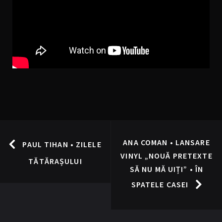
ANA COMAN • LANSARE
PAUL TIHAN • ZILELE
VINYL „NOUĂ PRETEXTE
TĂTĂRAȘULUI
SĂ NU MĂ UIȚI” • ÎN
SPATELE CASEI